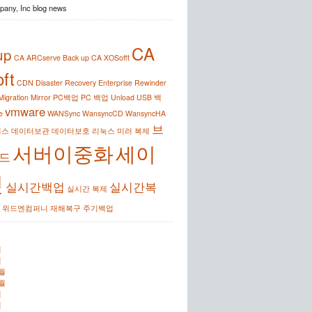
any, Inc blog news
CA
up
CA ARCserve Back up
CA XOSofft
ft
CDN
Disaster Recovery
Enterprise Rewinder
Migration
Mirror
PC백업
PC 백업
Unload
USB 백
vmware
e
WANSync
WansyncCD
WansyncHA
브
이스
데이터보관
데이터보호
리눅스
미러
복제
서버이중화
세이
드
킷
실시간백업
실시간복
실시간 복제
위드엔컴퍼니
재해복구
주기백업
월
월
0월
2월
월
월