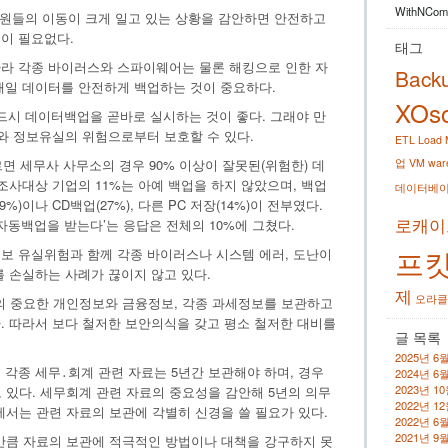
WithNComp
직원들의 이동이 크게 일고 있는 상황을 감안하면 안전하고
이 필요없다.
태그
라 각종 바이러스와 스파이웨어는 물론 해킹으로 인한 자
Back
매일 데이터를 안전하게 백업하는 것이 중요하다.
XOso
드시 데이터백업을 곧바로 실시하는 것이 좋다. 그래야 만
류와 정보유실의 위험으로부터 보호할 수 있다.
ETL
Load
면 세무사 사무소의 경우 90% 이상이 잘못된(위험한) 데
업
VM war
조사대상 기업의 11%는 아예 백업을 하지 않았으며, 백업
데이터베
)이나 CD백업(27%), 다른 PC 저장(14%)이 전부였다.
로캐이
자동백업을 받는다’는 응답은 전체의 10%에 그쳤다.
프
보 유실위험과 함께 각종 바이러스나 시스템 에러, 도난이
를 손실하는 사례가 끊이지 않고 있다.
제
오라클
 중요한 개인정보와 금융정보, 각종 과세정보를 보관하고
. 따라서 보다 철저한 보안의식을 갖고 평소 철저한 대비를
글 목록
2025년 6
각종 세무․회계 관련 자료는 5년간 보관해야 하며, 경우
2024년 6
2023년 1
 있다. 세무회계 관련 자료의 중요성을 감안해 5년의 의무
2022년 1
는 관련 자료의 보관에 각별히 신경을 쓸 필요가 있다.
2022년 6
2021년 9
큼 자료의 보관에 적극적인 방법이나 대책을 강구하지 못