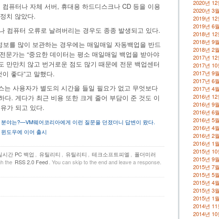
2020년 1
 컴퓨터나 자체 서버, 휴대용 하드디스크나 CD 등을 이용
2020년 3
일정치 않았다.
2019년 1
2019년 6
 컴퓨터 오류로 날려버리는 경우도 종종 발생되고 있다.
2018년 1
2018년 9
보를 많이 보관하는 경우에는 매일매일 자동백업을 반드
2018년 2
T 전문가는 “중요한 데이터는 평소 매일매일 백업을 받아야
2017년 1
간도 만만치 않고 번거로운 점도 많기 때문에 전문 백업센터
2017년 1
이 좋다”고 말했다.
2017년 9
2017년 6
스는 사용자가 별도의 시간을 들일 필요가 없고 무엇보다
2017년 4
2016년 1
다. 게다가 최근 비용 또한 크게 줄어 부담이 준 것도 이
2016년 9
유가 되고 있다.
2016년 6
2016년 5
 분야는?—VM웨어코리아에게 이런 질문을 던졌더니 답변이 왔다.
2016년 4
– 윈도우에 이어 출시
2016년 2
2016년 1
2015년 1
실시간 PC 백업
,
유틸리티
,
유틸리티
,
테크소프트피엘
,
폴더미러
2015년 9
gh the
RSS 2.0 Feed
. You can skip to the end and leave a response.
2015년 7
2015년 5
2015년 4
2015년 3
2015년 1
2014년 1
2014년 1