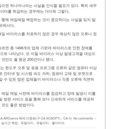
않으면 하나마나라는 사실을 인식할 필요가 있다. 특히 세무
데이터를 취급하는 경우에는 더더욱 그렇다.
 통해 매일매일 백업하는 것이 중요하다는 사실을 잊지 말
유에서다.
매일 바이러스를 치료하지 않은 경우 예상치 않은 오류나 정
르면 총 1498개의 업체 가운데 바이러스로 인한 장애를
것으로 나타났다. 또 이들 바이러스 이상 발생고객을 대상으
것만도 월 평균 200건이나 됐다.
는 윈도우 오류 및 응용 프로그램 오류와 같은 컴퓨터 이상
로 인터넷 및 시스템 속도 저하, 컴퓨터 교체 및 포맷으로
 알 수 있듯 많은 업체들이 바이러스나 각종 오류에 직면하
 매일 매일 사전에 바이러스를 점검하고 장애 발생시 이를
 및 방문 서비스 등을 통해 보다 신속하게 서비스를 제공하
 것도 좋은 방법이다.
CA ARCserve 복제.이중화(구 CA XOSOFT)
,
CA 아
No comments
»
,
실시간 백업
,
유틸리티
,
유틸리티
,
폴더미러