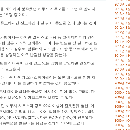
2013년 5
을 계속하며 분주했던 세무사 사무소들이 이번 주 잠시나
2013년 4
2013년 3
‘조정 중’이다.
2013년 2
중요하지만 신고마감이 된 뒤 더 중요한 일이 많다는 것이
2013년 1
2012년 8
2012년 6
할 사항이기는 하지만 일단 신고내용 등 고객 데이터의 안전
2012년 5
2011년 1
처럼 많은 거래처 고객들의 데이터는 별도로 잘 관리하고 또
2011년 7
사용자의 실수로, 컴퓨터와 시스템의 이상 등으로 애써 입력
2011년 3
우를 상정하면 아주 난감한 상황을 맞는다.
2010년 1
2010년 9
직원들의 이동이 크게 일고 있는 상황을 감안하면 안전하고
2010년 8
이 필요없다.
2010년 7
2010년 4
라 각종 바이러스와 스파이웨어는 물론 해킹으로 인한 자
2010년 1
매일 데이터를 안전하게 백업하는 것이 중요하다.
2009년 1
2009년 1
드시 데이터백업을 곧바로 실시하는 것이 좋다. 그래야 만
2009년 7
류와 정보유실의 위험으로부터 보호할 수 있다.
2009년 5
2009년 2
면 세무사 사무소의 경우 90% 이상이 잘못된(위험한) 데
2009년 1
조사대상 기업의 11%는 아예 백업을 하지 않았으며, 백업
2008년 1
2008년 1
)이나 CD백업(27%), 다른 PC 저장(14%)이 전부였다.
2008년 1
자동백업을 받는다’는 응답은 전체의 10%에 그쳤다.
2008년 9
2008년 8