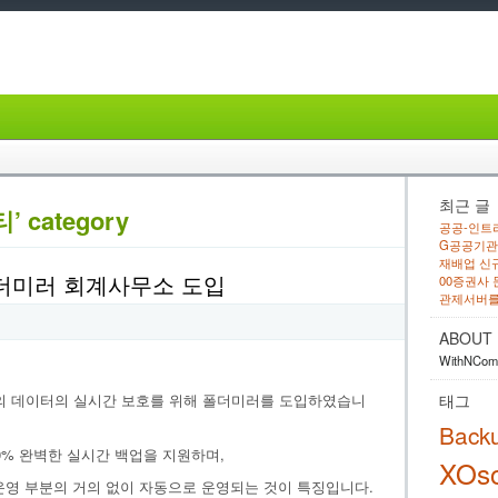
최근 글
티’ category
공공-인트라
G공공기관 
재배업 신
폴더미러 회계사무소 도입
00증권사
관제서버를
ABOUT
WithNComp
객의 데이터의 실시간 보호를 위해 폴더미러를 도입하였습니
태그
Back
0% 완벽한 실시간 백업을 지원하며,
XOso
운영 부분의 거의 없이 자동으로 운영되는 것이 특징입니다.