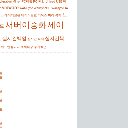
Migration
Mirror
PC백업
PC 백업
Unload
USB 백
vmware
e
WANSync
WansyncCD
WansyncHA
브
이스
데이터보관
데이터보호
리눅스
미러
복제
서버이중화
세이
드
킷
실시간백업
실시간복
실시간 복제
위드엔컴퍼니
재해복구
주기백업
월
월
0월
2월
월
월
2월
월
2월
월
2월
월
월
2월
0월