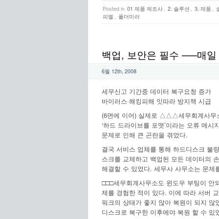
Posted in
01 제품 제조사
,
2. 솔루션
,
3. 제품
,
피엘
,
폴더미러
백업, 보안은 필수 —–매일
6월 12th, 2008
세무신고 기간중 데이터 복구요청 증가
바이러스·해킹피해 잇따라 방지책 시급
(6면에 이어) 실제로 △△△세무회계사
‘하드 드라이브를 포맷’이라는 오류 메시
문제로 인해 큰 곤란을 겪었다.
결국 서비스 업체를 통해 하드디스크 불량
스크를 교체하고 백업된 모든 데이터의 손
해결할 수 있었다. 세무사 사무소는 문제
□□□세무회계사무소도 윈도우 부팅이 안
제를 경험한 적이 있다. 이에 따라 서버 
워크의 상태가 좋지 않아 복원이 되지 않
디스크로 복구한 이후에야 복원 할 수 있