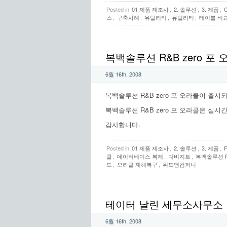
Posted in
01 제품 제조사
,
2. 솔루션
,
3. 제품
,
스
,
구축사례
,
유틸리티
,
유틸리티
,
테이블 비교
복백솔루션 R&B zero 포
6월 16th, 2008
복백솔루션 R&B zero 포 오라클이 출시
복백솔루션 R&B zero 포 오라클은 실
감사합니다.
Posted in
01 제품 제조사
,
2. 솔루션
,
3. 제품
,
클
,
데이터베이스 복제
,
디비지트
,
복백솔루션 R&
드
,
오라클 재해복구
,
위드엔컴퍼니
테이터 날린 세무소사무소
6월 16th, 2008