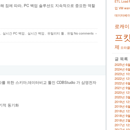
ETL
Load
해 짐에 따라, PC 백업 솔루션도 지속적으로 중요한 역할
업
VM war
데이터베
로캐이
,
실시간 PC 백업
,
실시간 백업
,
유틸리티 툴
,
유틸
No comments
»
프
제
오라클
글 목록
2025년 6
2024년 6
2023년 1
2022년 1
를 위한 스키마,데이터비교 툴인 CDBStudio 가 삼영전자
2022년 6
2021년 9
2020년 1
2020년 3
2019년 1
주기적 동기화
2019년 6
2018년 1
2018년 9
2018년 2
2017년 1
2017년 1