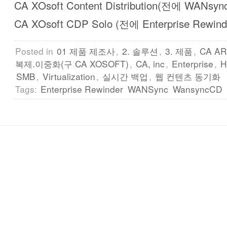
CA XOsoft Content Distribution(전에 WANsyn
CA XOsoft CDP Solo (전에 Enterprise Rewind
Posted in
01 제품 제조사
,
2. 솔루션
,
3. 제품
,
CA AR
복제.이중화(구 CA XOSOFT)
,
CA, inc
,
Enterprise
,
SMB
,
Virtualization
,
실시간 백업
,
웹 컨텐츠 동기화
Tags:
Enterprise Rewinder
WANSync
WansyncCD