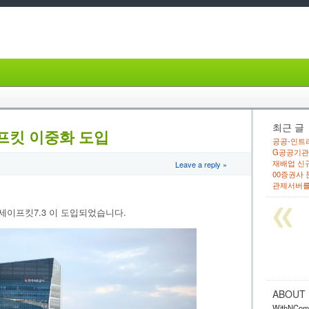
최근 글
프킷 이중화 도입
공공-인트라
G공공기관 
재배업 신
Leave a reply »
00증권사
관제서버를
세이프킷7.3 이 도입되었습니다.
ABOUT
WithNComp