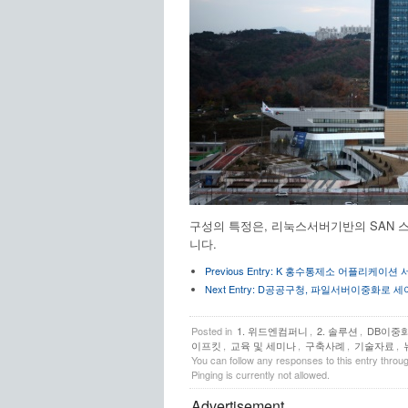
구성의 특정은, 리눅스서버기반의 SAN
니다.
Previous Entry:
K 홍수통제소 어플리케이션 
Next Entry:
D공공구청, 파일서버이중화로 세
Posted in
1. 위드엔컴퍼니
,
2. 솔루션
,
DB이중
이프킷
,
교육 및 세미나
,
구축사례
,
기술자료
,
You can follow any responses to this entry throu
Pinging is currently not allowed.
Advertisement