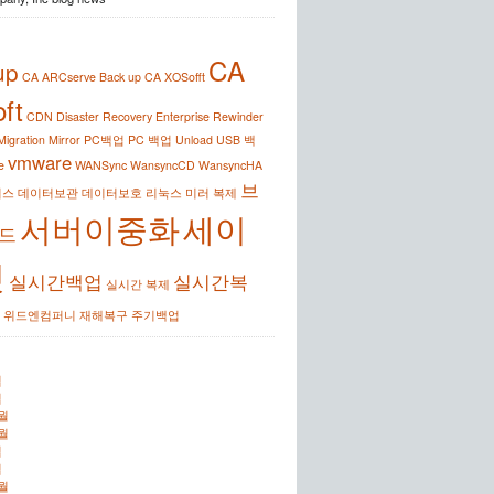
CA
up
CA ARCserve Back up
CA XOSofft
ft
CDN
Disaster Recovery
Enterprise Rewinder
Migration
Mirror
PC백업
PC 백업
Unload
USB 백
vmware
e
WANSync
WansyncCD
WansyncHA
브
이스
데이터보관
데이터보호
리눅스
미러
복제
서버이중화
세이
드
킷
실시간백업
실시간복
실시간 복제
위드엔컴퍼니
재해복구
주기백업
월
월
0월
2월
월
월
2월