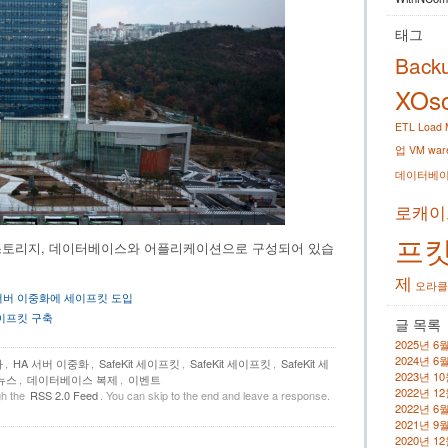
태그
Back
XOso
ETL
Load
업
VM war
데이터베
로캐이
프
 스토리지, 데이터베이스와 어플리케이션으로 구성되어 있습
제
오라클
서버 이중화에 세이프킷 도입
이프킷 구축
글 목록
2025년 6
2024년 6
화
,
HA 서버 이중화
,
SafeKit 세이프킷
,
SafeKit 세이프킷
,
SafeKit 세
2023년 1
뉴스
,
데이터베이스 복제
,
이벤트
2022년 1
gh the
RSS 2.0 Feed
. You can skip to the end and leave a response.
2022년 6
2021년 9
2020년 1