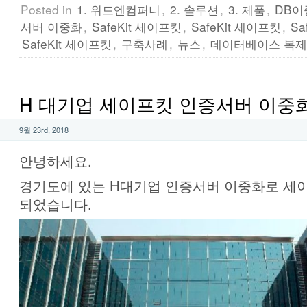
Posted in
1. 위드엔컴퍼니
,
2. 솔루션
,
3. 제품
,
DB이
서버 이중화
,
SafeKit 세이프킷
,
SafeKit 세이프킷
,
Sa
SafeKit 세이프킷
,
구축사례
,
뉴스
,
데이터베이스 복제
H 대기업 세이프킷 인증서버 이중
9월 23rd, 2018
안녕하세요.
경기도에 있는 H대기업 인증서버 이중화로 세이프
되었습니다.