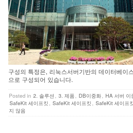
구성의 특정은, 리눅스서버기반의 데이터베이
으로 구성되어 있습니다.
Posted in
2. 솔루션
,
3. 제품
,
DB이중화
,
HA 서버 
SafeKit 세이프킷
,
SafeKit 세이프킷
,
SafeKit 세이프
지 않음