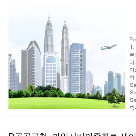
Po
1
루
타
이
화
S
S
S
축
D공공구청, 파일서버이중화로 세