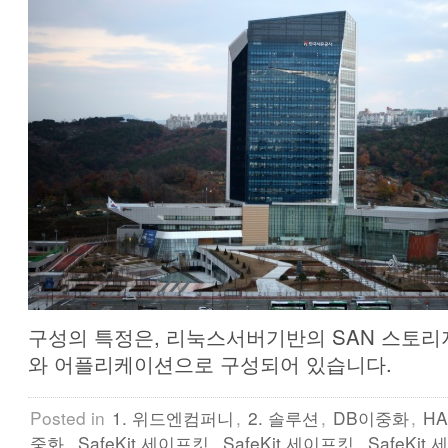
구성의 특정은, 리눅스서버기반의 SAN 스토리
와 어플리케이션으로 구성되어 있습니다.
Posted in
1. 위드엔컴퍼니
,
2. 솔루션
,
DB이중화
,
HA
중화
,
SafeKit 세이프킷
,
SafeKit 세이프킷
,
SafeKit