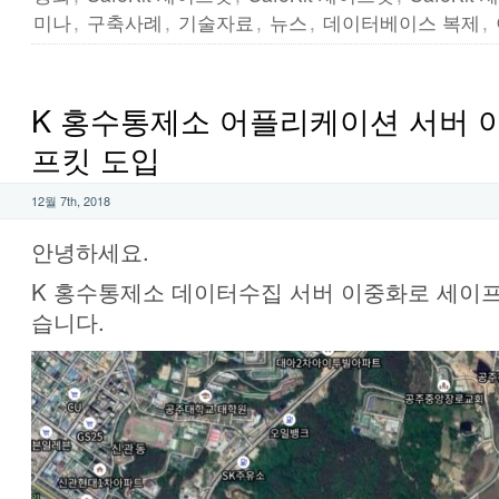
미나
,
구축사례
,
기술자료
,
뉴스
,
데이터베이스 복제
,
K 홍수통제소 어플리케이션 서버 
프킷 도입
12월 7th, 2018
안녕하세요.
K 홍수통제소 데이터수집 서버 이중화로 세이
습니다.